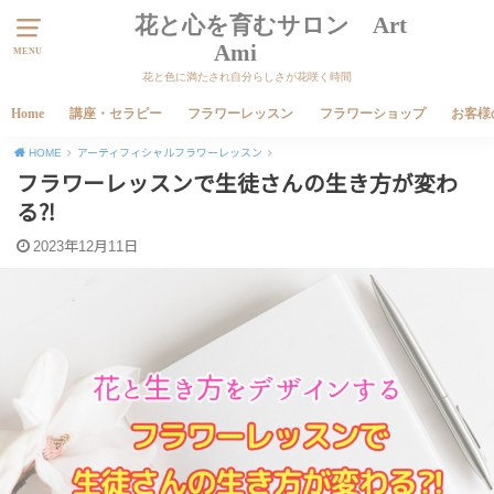
花と心を育むサロン Art
Ami
MENU
花と色に満たされ自分らしさが花咲く時間
Home
講座・セラピー
フラワーレッスン
フラワーショップ
お客様
HOME
アーティフィシャルフラワーレッスン
フラワーレッスンで生徒さんの生き方が変わ
る⁈
2023年12月11日