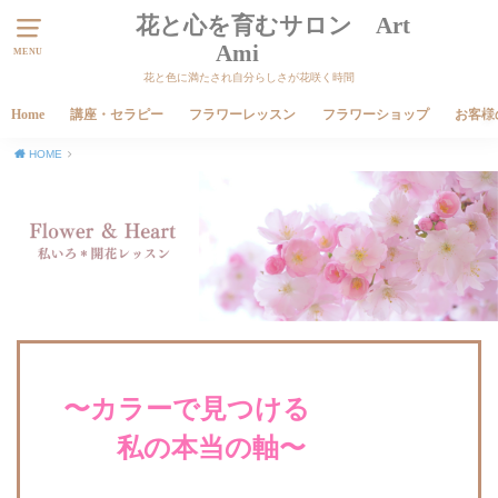
花と心を育むサロン Art
Ami
MENU
花と色に満たされ自分らしさが花咲く時間
Home
講座・セラピー
フラワーレッスン
フラワーショップ
お客様
HOME
〜カラーで見つける
私の本当の軸〜