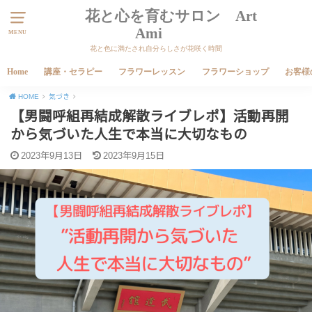
花と心を育むサロン Art
Ami
MENU
花と色に満たされ自分らしさが花咲く時間
Home
講座・セラピー
フラワーレッスン
フラワーショップ
お客様
HOME
気づき
【男闘呼組再結成解散ライブレポ】活動再開
から気づいた人生で本当に大切なもの
2023年9月13日
2023年9月15日