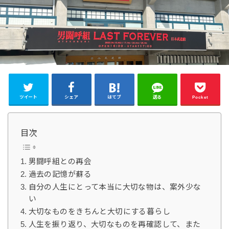
ツイート
シェア
はてブ
送る
Pocket
目次
男闘呼組との再会
過去の記憶が蘇る
自分の人生にとって本当に大切な物は、案外少な
い
大切なものをきちんと大切にする暮らし
人生を振り返り、大切なものを再確認して、また