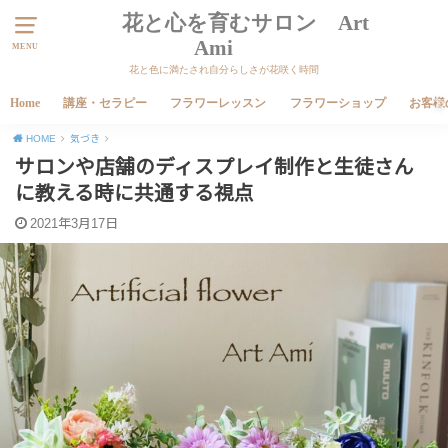
花と心を育むサロン Art
Ami
MENU
花と色に満たされ自分らしさが花咲く時間
Home
講座・セラピー
フラワーレッスン
フラワーショップ
お客様
HOME
気づき
サロンや店舗のディスプレイ制作と生徒さん
に教える時に共通する視点
2021年3月17日