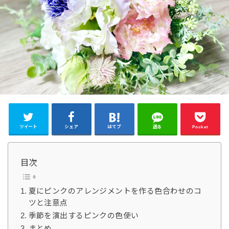
ツイート
シェア
はてブ
送る
Pocket
目次
夏にピンクのアレンジメントを作る色合わせのコ
ツと注意点
季節を演出するピンクの色使い
まとめ